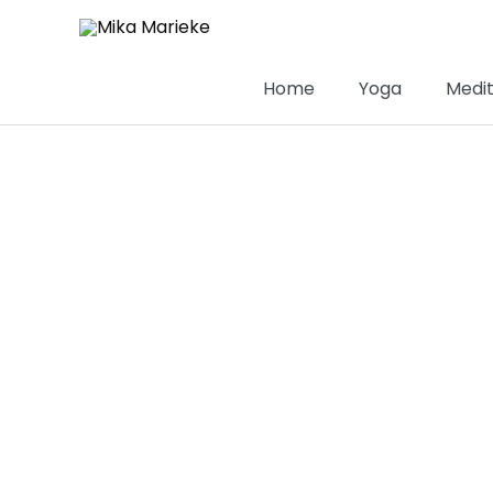
Skip
to
content
Home
Yoga
Medit
Ware Vrouwe